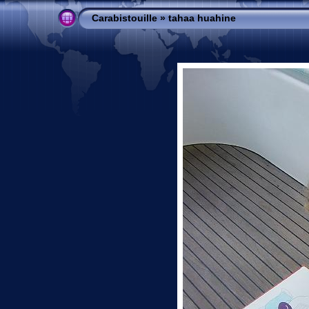
Carabistouille
»
tahaa huahine