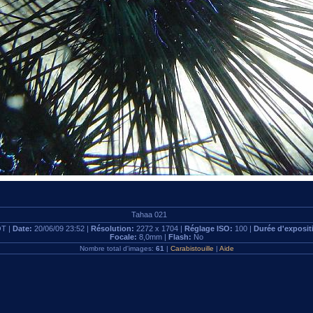
Tahaa 021
T |
Date:
20/06/09 23:52 |
Résolution:
2272 x 1704 |
Réglage ISO:
100 |
Durée d'exposit
Focale:
8,0mm |
Flash:
No
Nombre total d'images:
61
|
Carabistouille
|
Aide