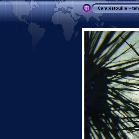
Carabistouille
»
ta