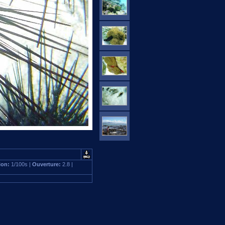
ion:
1/100s |
Ouverture:
2.8 |