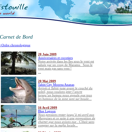
Carnet de Bord
>Ordre chronologique
20 Juin 2009
Anniversaires et cocotiers
Notre arrivée dans les îles sous le vent est
saluée par un coup de Maramu.
Sous le
vent mais pas sans vent !
…
20 Mai 2009
Tahiti City Moorea Ananas
Arrivés à Tahiti juste avant le couché du
soleil, nous voulons jeter l’ancre
lorsqu’un bateau nous signale que tous
les bateaux de la zone sont sur bouée…
16 Avril 2009
Blue Lagoon
Nous pensions rester jusqu’à mi-avril aux
Marquises et ce suite à une proposition de
charter que nous avions eue . C'était sans
compter sur la mafia locale...