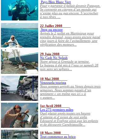
Pays Bleu Blanc Vert
Pour y parvenir il fallait devenir Patagon.
Se convertir en citoyen d’un monde qui
n’existe plus ou pas encore. S’accrocher
à nos rêves ...
22 Juillet 2008
Stop ou encore
Arrivés le 2 juillet en Martinique pour
prendre Arnaud, nous avons encore passé
cinq jours à faire de l’avitaillement, une
vérification des moteurs...
29 Juin 2008
No Cash No Splash
Notre séjour à Grenade se termine.
Le bateau à été mis à l’eau ce samedi 28
juin sans ses safrans…
10 Mai 2008
Venezuela tourista
Nous sommes arrivés au Venez depuis trois
semaines. Nous sommes passés d’un
sentiment « on traîne pas ici » à
« autant...
1er Avril 2008
Les 275 premiers miles
Quel plaisir après toutes ces heures
d’attente et d’avion de voir enfin
Edouard et Evelyne ainsi que les enfants
et de découvrir Carabistouille...
18 Mars 2008
Tout commence au brico