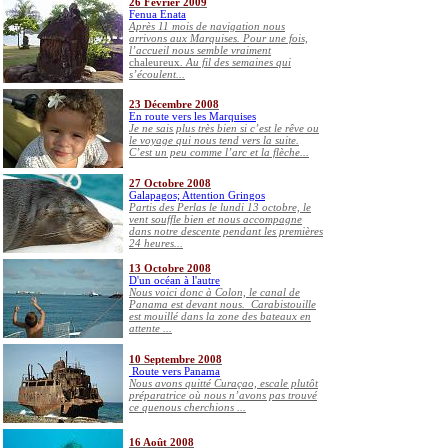
26 Février 2009
Fenua Enata
Après 11 mois de navigation nous
arrivons aux Marquises. Pour une fois,
l’accueil nous semble vraiment
chaleureux
. Au fil des semaines qui
s’écoulent...
23 Décembre 2008
En route vers les Marquises
Je ne sais plus très bien si c’est le rêve ou
le voyage qui nous tend vers la suite.
C’est un peu comme l’arc et la flèche...
27 Octobre 2008
Galapagos; Attention Gringos
Partis des Perlas le lundi 13 octobre, le
vent souffle bien et nous accompagne
dans notre descente pendant les premières
24 heures...
13 Octobre 2008
D'un océan à l'autre
Nous voici donc à Colon, le canal de
Panama est devant nous. Carabistouille
est mouillé dans la zone des bateaux en
attente ...
10 Septembre 2008
Route vers Panama
Nous avons quitté Curaçao, escale plutôt
préparatrice où nous n’avons pas trouvé
ce quenous cherchions ...
16 Août 2008