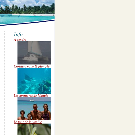
Info
A vendre
Croisière voile & plongée
Les aventures de Manuia
Le tour de la vanille