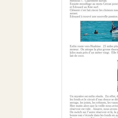
Hibiscus ».
Clairement surfait.
Ensuite mouillage au motu Cerran pour 
et Edouard au Kite surf.
Clément s’est fait rincer les cloisons nas
autant.
Edouard à trouvé une nouvelle passio
Enfin route vers Huahine.
25 miles plu
moteur.
On attrape la plus grosse daur
kilos mais près d’un mètre vingt.
Elle 
lait de coco.
Un mystère est enfin résolu.
En effet,
les fonds et le circuit d’eau douce se d
serrage, les joints, les robinets, les vann
Hier matin alors que la veille nous avions
réservoir est vide…bizarre, nous avons
On switch sur l’autre réservoir et là, la
bonne eau s’écoule dans les fonds en a