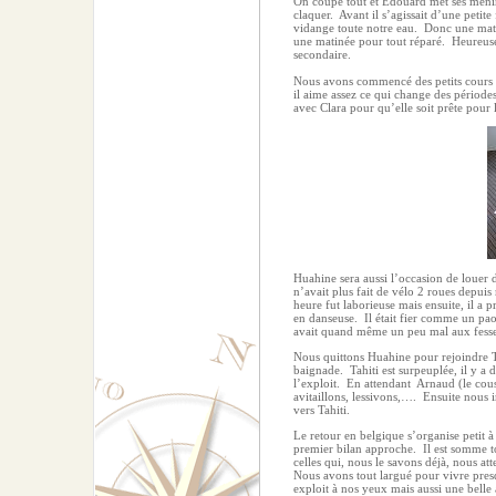
On coupe tout et Edouard met ses méni
claquer.
Avant il s’agissait d’une petite
vidange toute notre eau.
Donc une mati
une matinée pour tout réparé.
Heureuse
secondaire.
Nous avons commencé des petits cours d
il aime assez ce qui change des périodes
avec Clara pour qu’elle soit prête pour 
Huahine sera aussi l’occasion de louer d
n’avait plus fait de vélo 2 roues depui
heure fut laborieuse mais ensuite, il a p
en danseuse.
Il était fier comme un pao
avait quand même un peu mal aux fesse
Nous quittons Huahine pour rejoindre Ta
baignade.
Tahiti est surpeuplée, il y a
l’exploit.
En attendant
Arnaud (le cous
avitaillons, lessivons,….
Ensuite nous 
vers Tahiti.
Le retour en belgique s’organise petit à 
premier bilan approche.
Il est somme to
celles qui, nous le savons déjà, nous att
Nous avons tout largué pour vivre presq
exploit à nos yeux mais aussi une belle